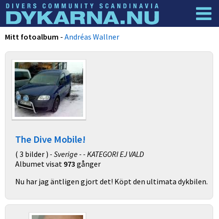
Dyknyheter
Logga in
Mitt fotoalbum
-
Andréas Wallner
The Dive Mobile!
( 3 bilder )
- Sverige - - KATEGORI EJ VALD
Albumet visat
973
gånger
Nu har jag äntligen gjort det! Köpt den ultimata dykbilen.