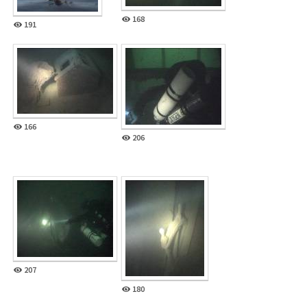
168
191
166
206
207
180