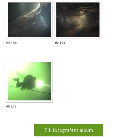
184
193
178