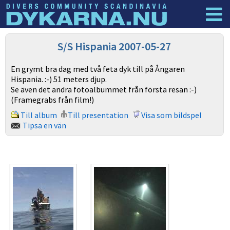
Dyknyheter
Logga in
S/S Hispania 2007-05-27
En grymt bra dag med två feta dyk till på Ångaren
Hispania. :-) 51 meters djup.
Se även det andra fotoalbummet från första resan :-)
(Framegrabs från film!)
Till album
Till presentation
Visa som bildspel
Tipsa en vän