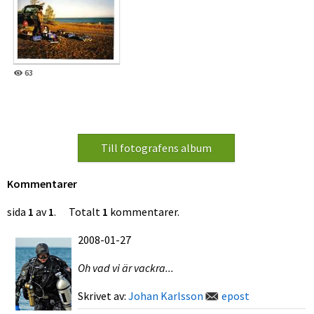
63
Kommentarer
sida
1
av
1
. Totalt
1
kommentarer.
2008-01-27
Oh vad vi är vackra...
Skrivet av:
Johan Karlsson
epost