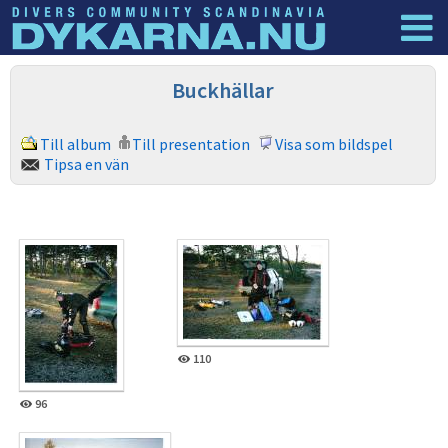
Dyknyheter
Logga in
Buckhällar
Till album
Till presentation
Visa som bildspel
Tipsa en vän
110
96