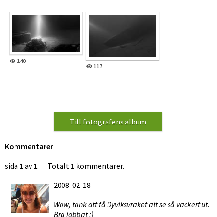
140
117
Kommentarer
sida
1
av
1
. Totalt
1
kommentarer.
2008-02-18
Wow, tänk att få Dyviksvraket att se så vackert ut.
Bra jobbat :)