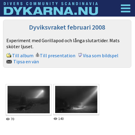
Dyknyheter
Logga in
Dyviksvraket februari 2008
Experiment med Gorillapod och långa slutartider. Mats
sköter ljuset.
Till album
Till presentation
Visa som bildspel
Tipsa en vän
140
70