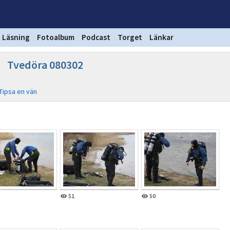
Läsning
Fotoalbum
Podcast
Torget
Länkar
Tvedöra 080302
Tipsa en vän
51
50