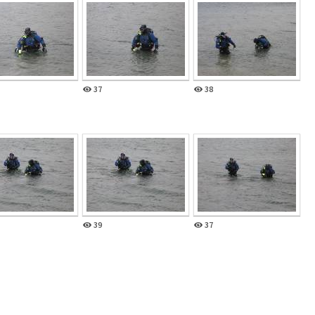
37
38
39
37