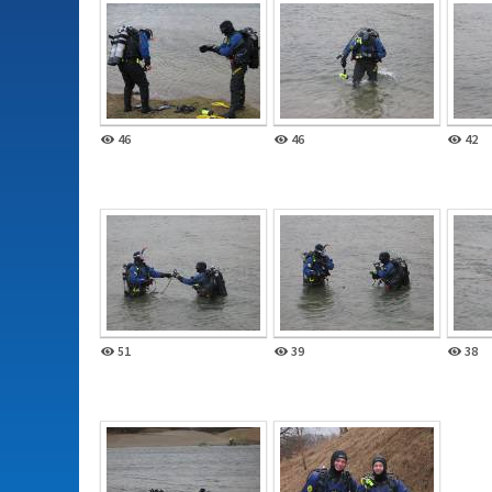
46
46
42
51
39
38