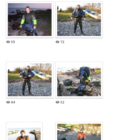
59
72
64
52