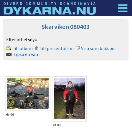
Dyknyheter
Logga in
Skarviken 080403
Efter arbetsdyk
Till album
Till presentation
Visa som bildspel
Tipsa en vän
96
88