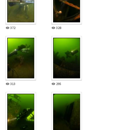
372
328
313
295