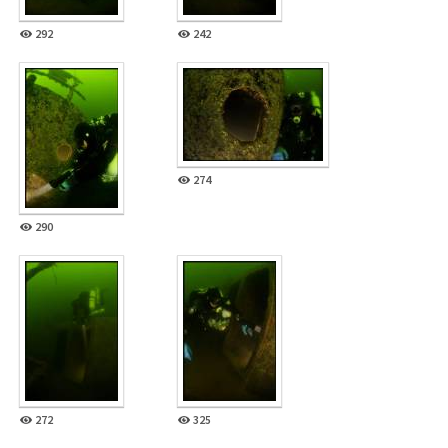
292
242
274
290
272
325