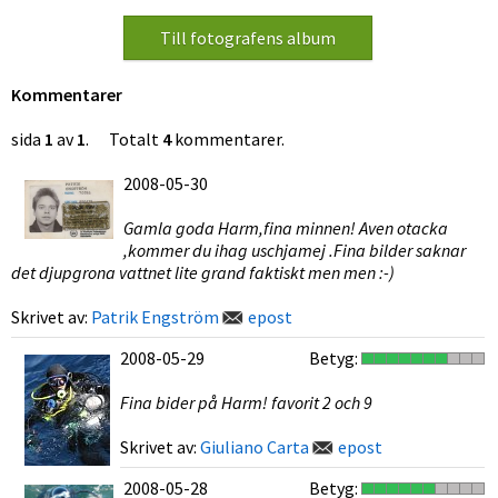
Kommentarer
sida
1
av
1
. Totalt
4
kommentarer.
2008-05-30
Gamla goda Harm,fina minnen! Aven otacka
,kommer du ihag uschjamej .Fina bilder saknar
det djupgrona vattnet lite grand faktiskt men men :-)
Skrivet av:
Patrik Engström
epost
2008-05-29
Betyg:
Fina bider på Harm! favorit 2 och 9
Skrivet av:
Giuliano Carta
epost
2008-05-28
Betyg: