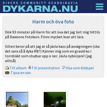
Dyknyheter
Logga in
Harm och öva foto
Dök 93 minuter på Harm för att öva det jag lärt mig hittils
på Dawsons fotokurs. Finns mycket kvar att lära.
Silten beror på att jag är så jävla kass på avvägningen (ska
det vara så å dyka RB?) Känner mig som en gravid ko i
torrdräkt som studsar upp o ner. Jävla nybörjare! (jag
alltså)
Till album
Till presentation
Visa som bildspel
Tipsa en vän