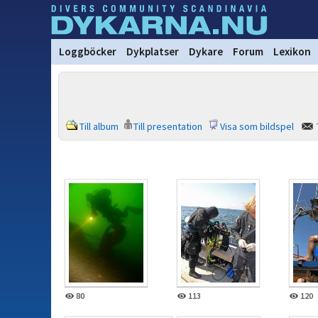
Loggböcker
Dykplatser
Dykare
Forum
Lexikon
Till album
Till presentation
Visa som bildspel
80
113
120