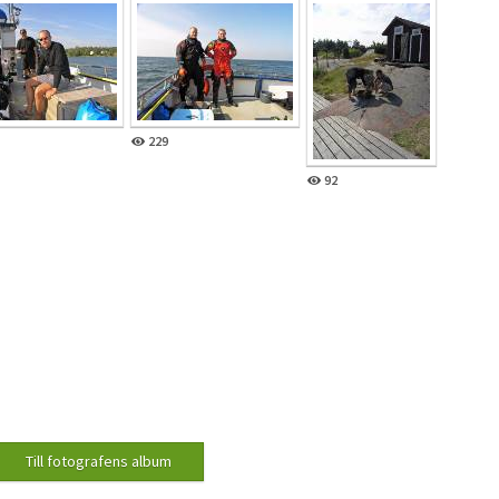
229
92