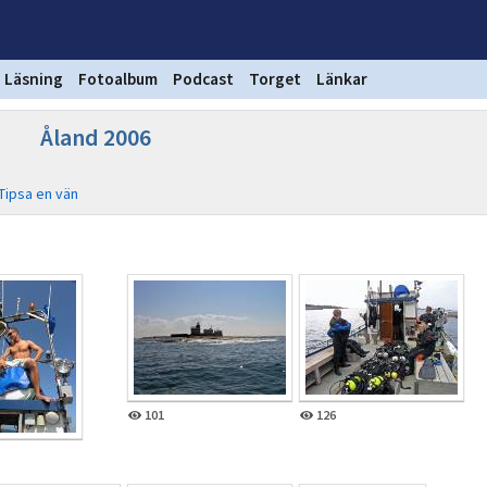
Läsning
Fotoalbum
Podcast
Torget
Länkar
Åland 2006
Tipsa en vän
101
126