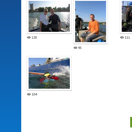
120
111
95
104