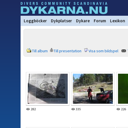
Loggböcker
Dykplatser
Dykare
Forum
Lexikon
Till album
Till presentation
Visa som bildspel
282
335
226