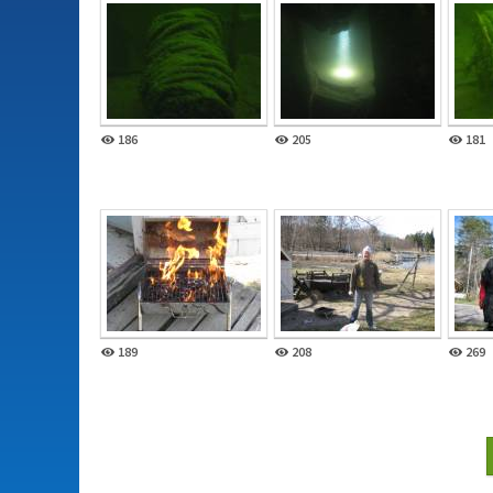
186
205
181
189
208
269