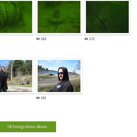
182
173
191