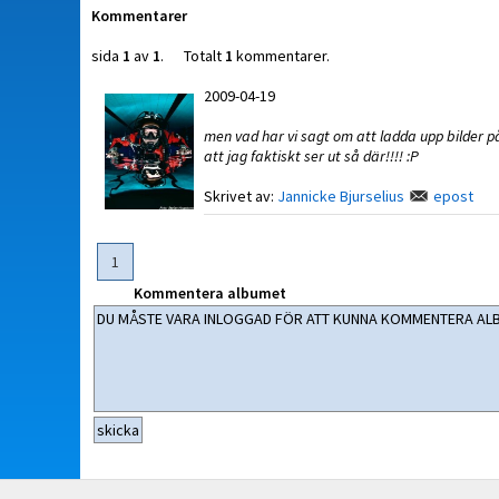
Kommentarer
sida
1
av
1
. Totalt
1
kommentarer.
2009-04-19
men vad har vi sagt om att ladda upp bilder p
att jag faktiskt ser ut så där!!!! :P
Skrivet av:
Jannicke Bjurselius
epost
1
Kommentera albumet