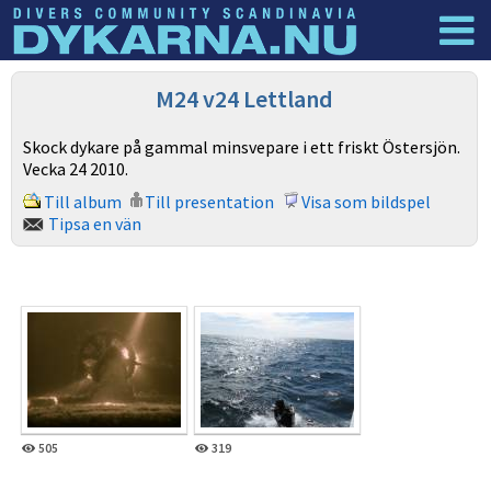
Dyknyheter
Logga in
M24 v24 Lettland
Skock dykare på gammal minsvepare i ett friskt Östersjön.
Vecka 24 2010.
Till album
Till presentation
Visa som bildspel
Tipsa en vän
505
319