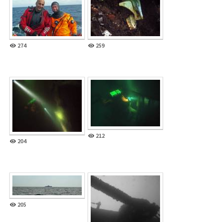
274
259
212
204
205