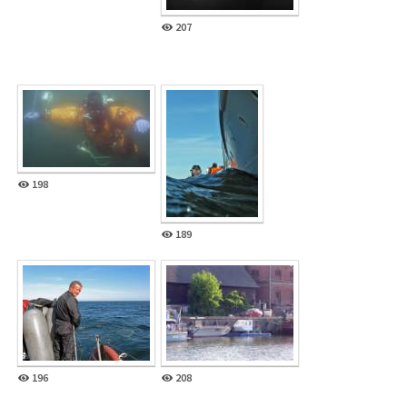
207
198
189
196
208