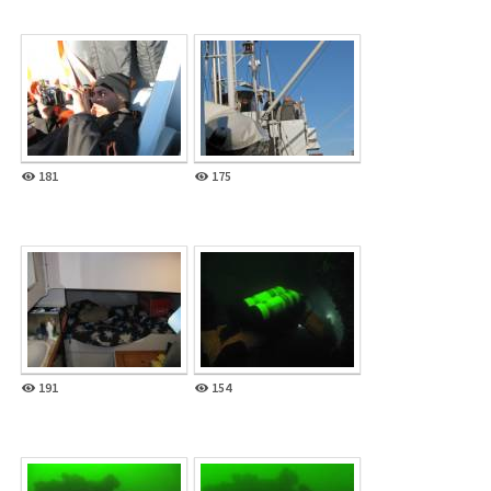
181
175
191
154