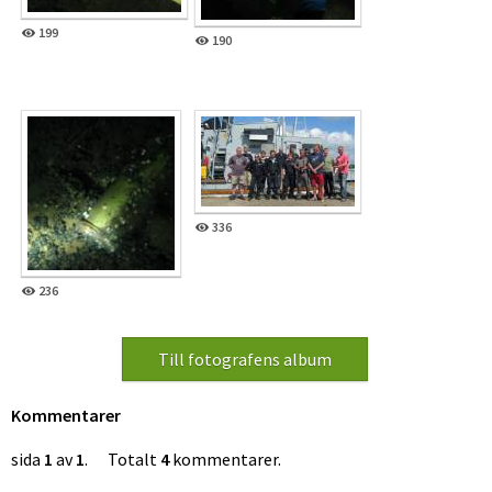
199
190
336
236
Kommentarer
sida
1
av
1
. Totalt
4
kommentarer.