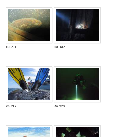
291
342
217
229