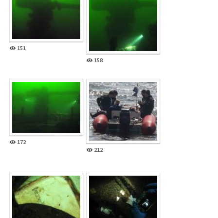
151
158
172
212