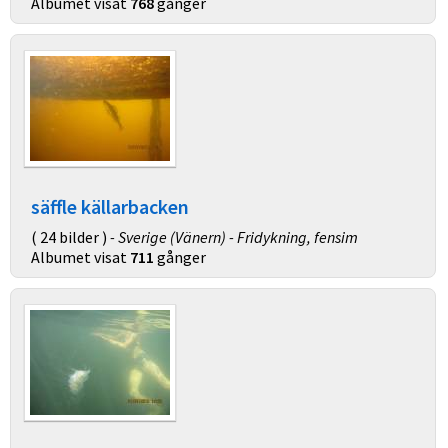
Albumet visat
768
gånger
säffle källarbacken
( 24 bilder )
- Sverige (Vänern) - Fridykning, fensim
Albumet visat
711
gånger