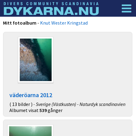
Dyknyheter
Logga in
Mitt fotoalbum
-
Knut Wester Kringstad
väderöarna 2012
( 13 bilder )
- Sverige (Västkusten) - Naturdyk scandinavien
Albumet visat
539
gånger