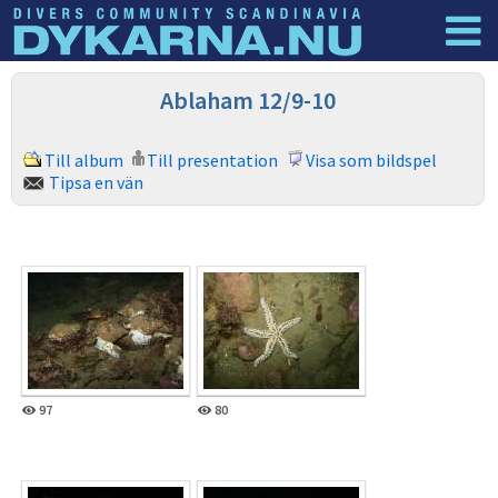
Dyknyheter
Logga in
Ablaham 12/9-10
Till album
Till presentation
Visa som bildspel
Tipsa en vän
97
80