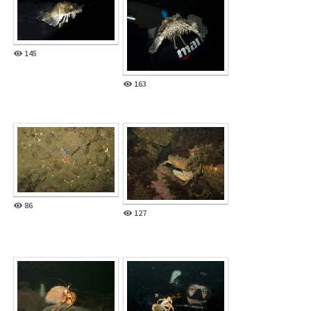
145
163
86
127