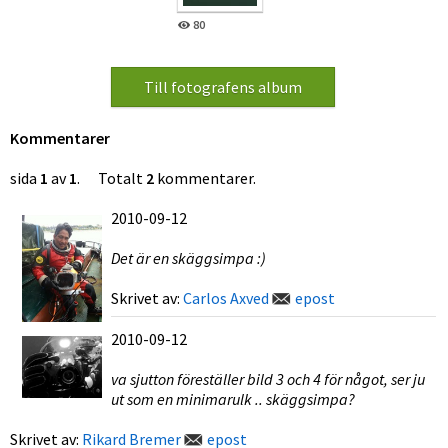
80
Kommentarer
sida
1
av
1
. Totalt
2
kommentarer.
2010-09-12
Det är en skäggsimpa :)
Skrivet av:
Carlos Axved
epost
2010-09-12
va sjutton föreställer bild 3 och 4 för något, ser ju
ut som en minimarulk .. skäggsimpa?
Skrivet av:
Rikard Bremer
epost