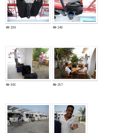
230
243
305
257