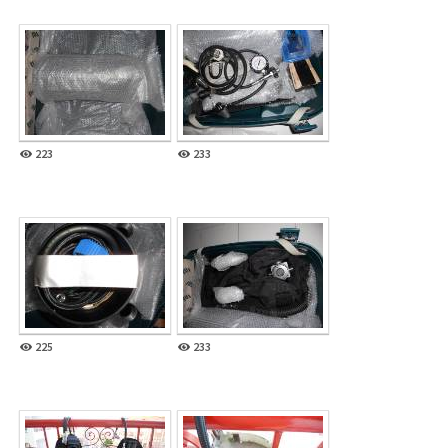
223
233
225
233