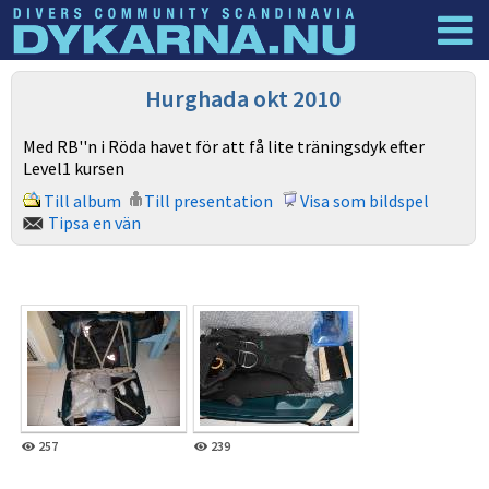
Dyknyheter
Logga in
Hurghada okt 2010
Med RB''n i Röda havet för att få lite träningsdyk efter
Level1 kursen
Till album
Till presentation
Visa som bildspel
Tipsa en vän
257
239