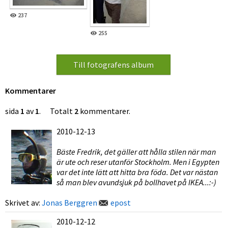
237
255
Kommentarer
sida
1
av
1
. Totalt
2
kommentarer.
2010-12-13
Bäste Fredrik, det gäller att hålla stilen när man
är ute och reser utanför Stockholm. Men i Egypten
var det inte lätt att hitta bra föda. Det var nästan
så man blev avundsjuk på bollhavet på IKEA...:-)
Skrivet av:
Jonas Berggren
epost
2010-12-12