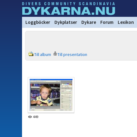
Loggböcker
Dykplatser
Dykare
Forum
Lexikon
Till album
Till presentation
449