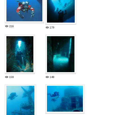
216
179
158
148