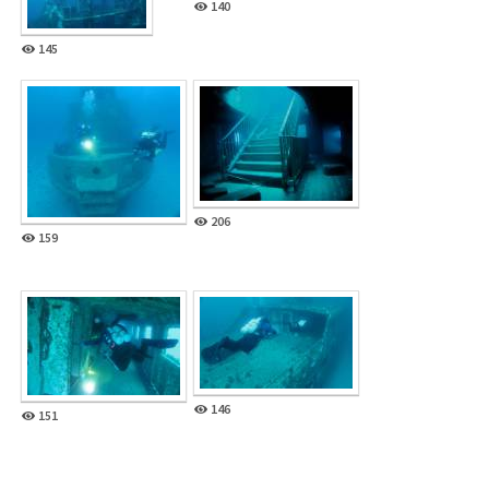
140
145
206
159
146
151