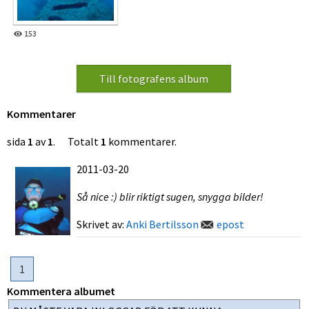
153
Kommentarer
sida
1
av
1
. Totalt
1
kommentarer.
2011-03-20
Så nice :) blir riktigt sugen, snygga bilder!
Skrivet av:
Anki Bertilsson
epost
1
Kommentera albumet