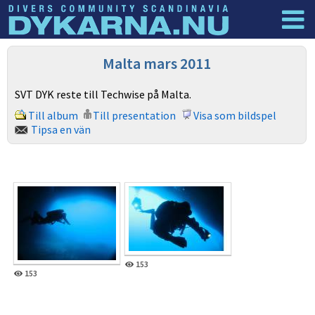
Dyknyheter
Logga in
Malta mars 2011
SVT DYK reste till Techwise på Malta.
Till album
Till presentation
Visa som bildspel
Tipsa en vän
153
153