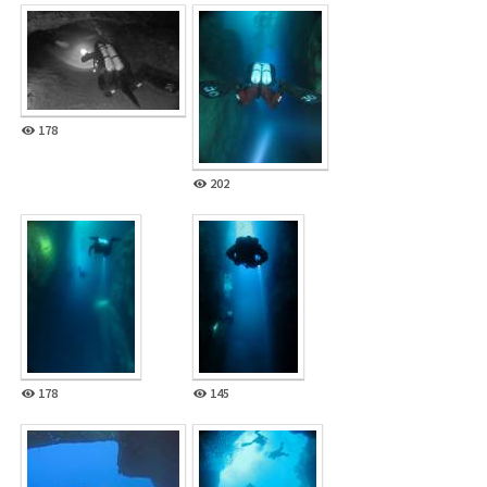
178
202
178
145