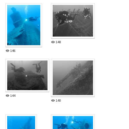
148
146
144
140