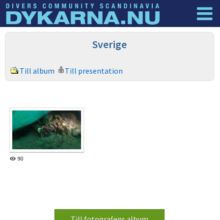
Dyknyheter
Logga in
Sverige
Till album
Till presentation
90