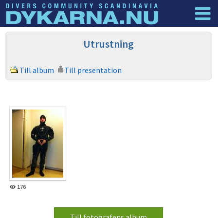
Dyknyheter
Logga in
Utrustning
Till album
Till presentation
176