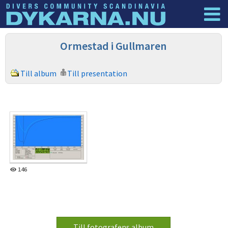
Dyknyheter
Logga in
Ormestad i Gullmaren
Till album
Till presentation
146