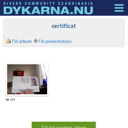
Dyknyheter
Logga in
certificat
Till album
Till presentation
197