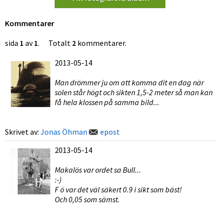
Kommentarer
sida
1
av
1
. Totalt
2
kommentarer.
2013-05-14
Man drömmer ju om att komma dit en dag när
solen står högt och sikten 1,5-2 meter så man kan
få hela klossen på samma bild...
Skrivet av:
Jonas Öhman
epost
2013-05-14
Makalös var ordet sa Bull...
:-)
F ö var det väl säkert 0.9 i sikt som bäst!
Och 0,05 som sämst.