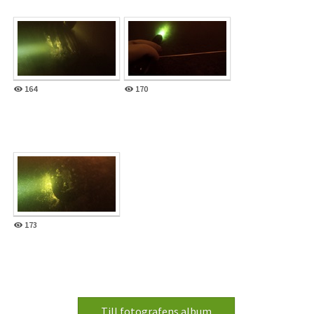
164
170
173