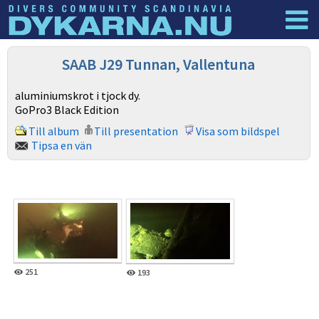
Dyknyheter
Logga in
SAAB J29 Tunnan, Vallentuna
aluminiumskrot i tjock dy.
GoPro3 Black Edition
Till album
Till presentation
Visa som bildspel
Tipsa en vän
251
193