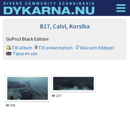
Dyknyheter
Logga in
B17, Calvi, Korsika
GoPro3 Black Edition
Till album
Till presentation
Visa som bildspel
Tipsa en vän
237
391