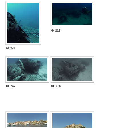
216
243
247
274