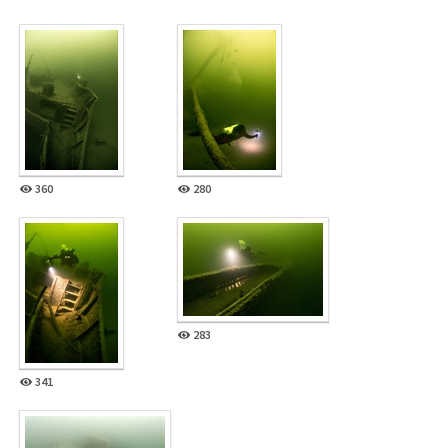
360
280
283
341