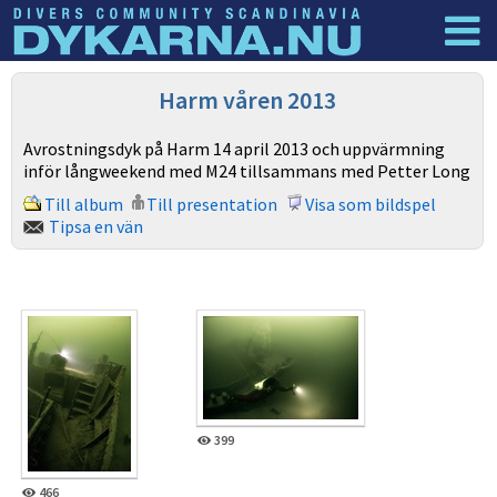
Dyknyheter
Logga in
Harm våren 2013
Avrostningsdyk på Harm 14 april 2013 och uppvärmning
inför långweekend med M24 tillsammans med Petter Long
Till album
Till presentation
Visa som bildspel
Tipsa en vän
399
466