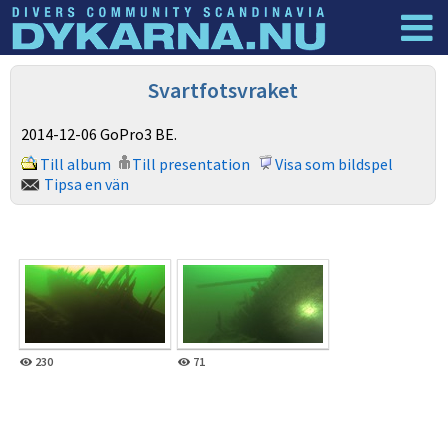
Dyknyheter
Logga in
Svartfotsvraket
2014-12-06 GoPro3 BE.
Till album
Till presentation
Visa som bildspel
Tipsa en vän
230
71