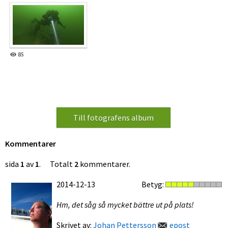
85
Kommentarer
sida
1
av
1
. Totalt
2
kommentarer.
2014-12-13
Betyg:
Hm, det såg så mycket bättre ut på plats!
Skrivet av:
Johan Pettersson
epost