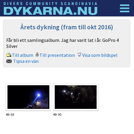
Dyknyheter
Logga in
Årets dykning (fram till okt 2016)
Får bli ett samlingsalbum. Jag har varit lat i år. GoPro 4
Silver
Till album
Till presentation
Visa som bildspel
Tipsa en vän
68
90