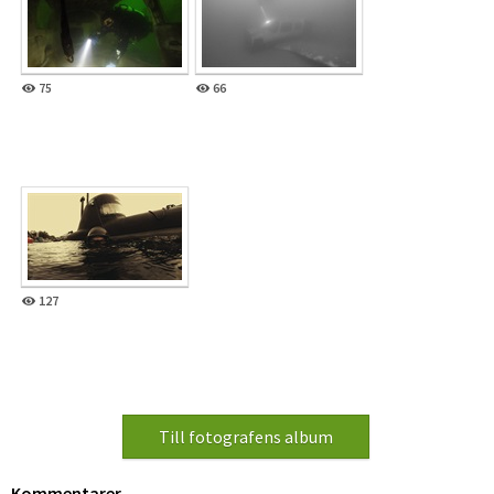
75
66
127
Kommentarer