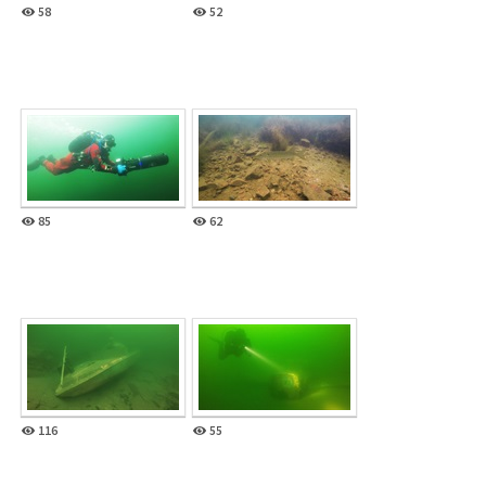
58
52
85
62
116
55