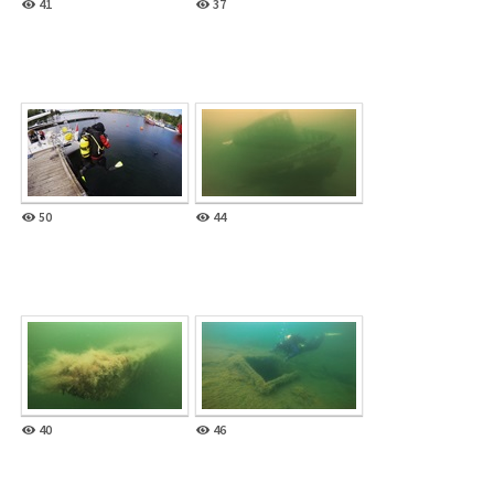
41
37
50
44
40
46