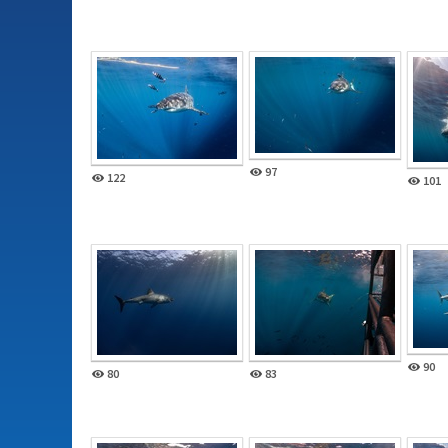
97
122
101
90
80
83