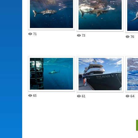
71
73
76
65
61
64