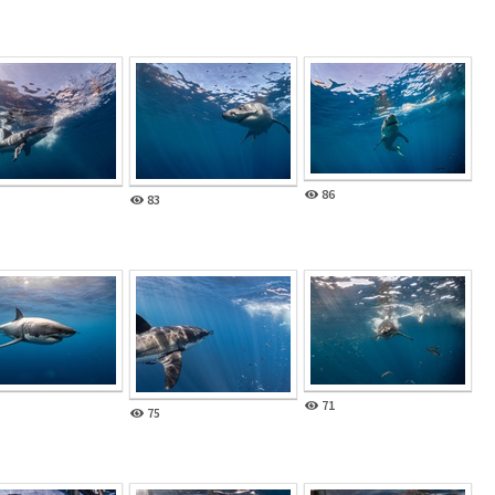
86
83
71
75