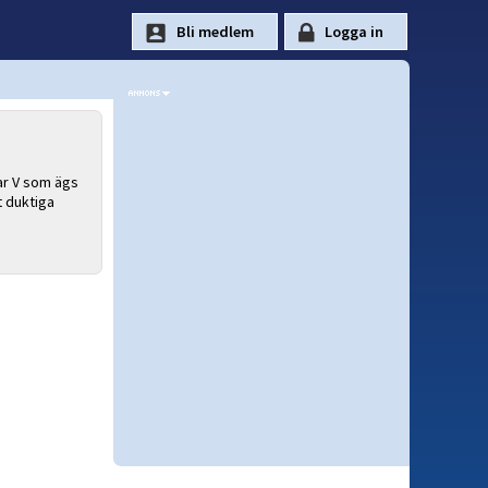
ar V som ägs
t duktiga