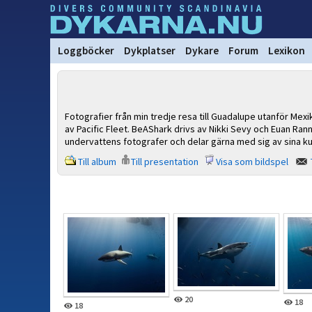
Loggböcker
Dykplatser
Dykare
Forum
Lexikon
Fotografier från min tredje resa till Guadalupe utanför M
av Pacific Fleet. BeAShark drivs av Nikki Sevy och Euan Ra
undervattens fotografer och delar gärna med sig av sina k
Till album
Till presentation
Visa som bildspel
20
18
18