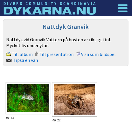
Dyknyheter
Logga in
Nattdyk Granvik
Nattdyk vid Granvik Vättern på hösten är riktigt fint.
Mycket liv under ytan.
Till album
Till presentation
Visa som bildspel
Tipsa en vän
14
22