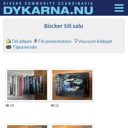
Dyknyheter
Logga in
Böcker till salu
Till album
Till presentation
Visa som bildspel
Tipsa en vän
19
12