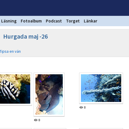
Läsning
Fotoalbum
Podcast
Torget
Länkar
Hurgada maj -26
Tipsa en vän
8
8