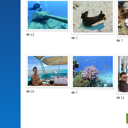
12
7
7
10
7
11