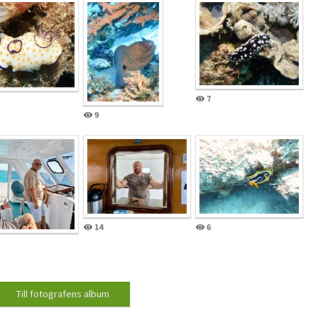
7
9
14
6