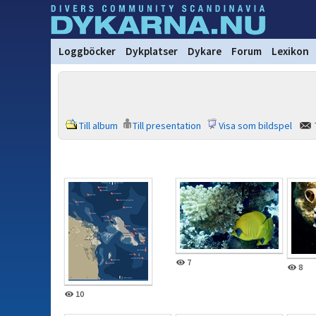
Loggböcker
Dykplatser
Dykare
Forum
Lexikon
Till album
Till presentation
Visa som bildspel
7
8
10