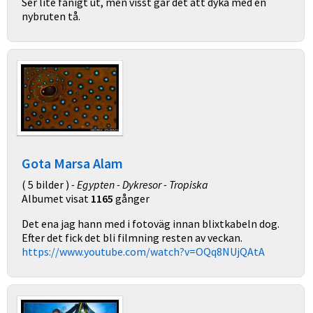
Ser lite fånigt ut, men visst går det att dyka med en
nybruten tå.
Gota Marsa Alam
( 5 bilder )
- Egypten - Dykresor - Tropiska
Albumet visat
1165
gånger
Det ena jag hann med i fotoväg innan blixtkabeln dog.
Efter det fick det bli filmning resten av veckan.
https://www.youtube.com/watch?v=OQq8NUjQAtA