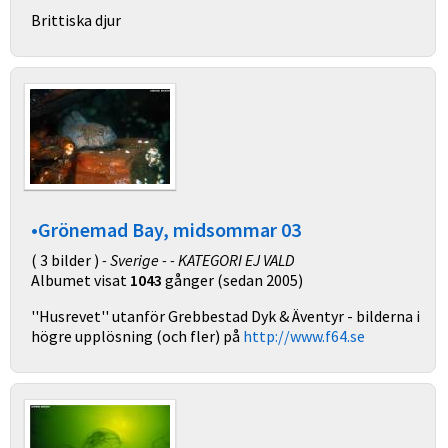
Brittiska djur
•Grönemad Bay, midsommar 03
( 3 bilder )
- Sverige - - KATEGORI EJ VALD
Albumet visat
1043
gånger (sedan 2005)
''Husrevet'' utanför Grebbestad Dyk & Äventyr - bilderna i
högre upplösning (och fler) på
http://www.f64.se