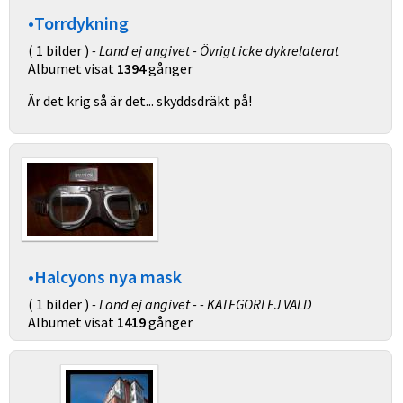
•Torrdykning
( 1 bilder )
- Land ej angivet - Övrigt icke dykrelaterat
Albumet visat
1394
gånger
Är det krig så är det... skyddsdräkt på!
•Halcyons nya mask
( 1 bilder )
- Land ej angivet - - KATEGORI EJ VALD
Albumet visat
1419
gånger