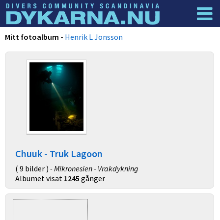
Dyknyheter
Logga in
Mitt fotoalbum
-
Henrik L Jonsson
Chuuk - Truk Lagoon
( 9 bilder )
- Mikronesien - Vrakdykning
Albumet visat
1245
gånger