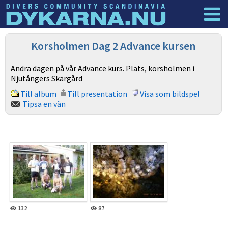
Dyknyheter
Logga in
Korsholmen Dag 2 Advance kursen
Andra dagen på vår Advance kurs. Plats, korsholmen i
Njutångers Skärgård
Till album
Till presentation
Visa som bildspel
Tipsa en vän
132
87