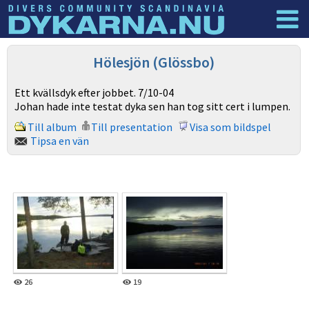
Dyknyheter
Logga in
Hölesjön (Glössbo)
Ett kvällsdyk efter jobbet. 7/10-04
Johan hade inte testat dyka sen han tog sitt cert i lumpen.
Till album
Till presentation
Visa som bildspel
Tipsa en vän
26
19