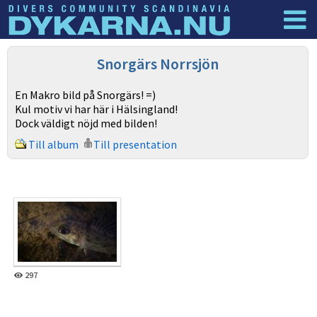
Dyknyheter
Logga in
Snorgärs Norrsjön
En Makro bild på Snorgärs! =)
Kul motiv vi har här i Hälsingland!
Dock väldigt nöjd med bilden!
Till album
Till presentation
297