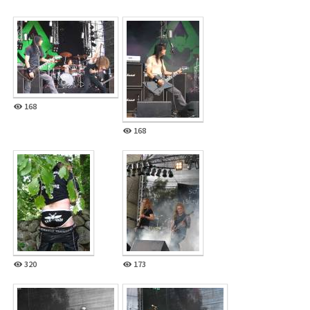
168
168
320
173