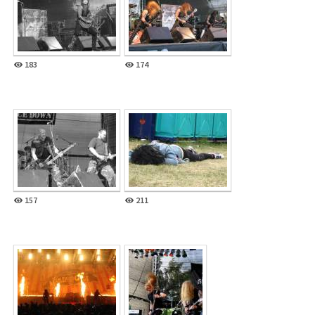
183
174
157
211