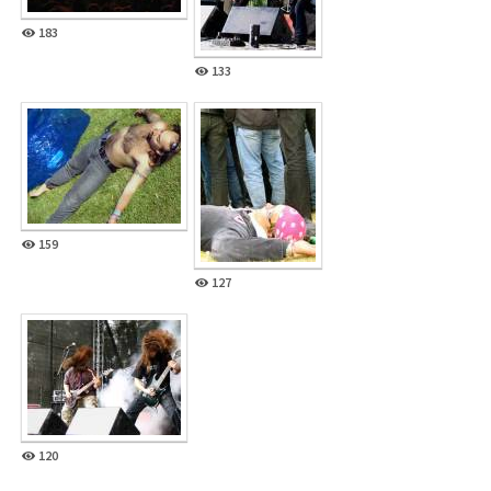
183
133
159
127
120