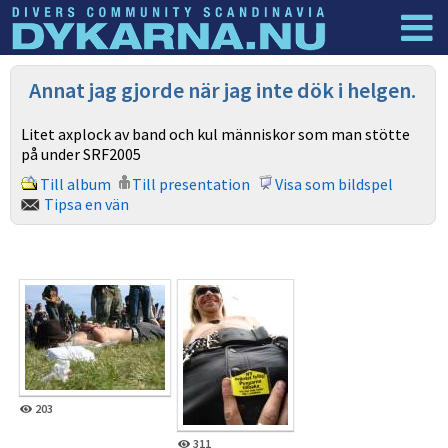
Dyknyheter
Logga in
Annat jag gjorde när jag inte dök i helgen.
Litet axplock av band och kul människor som man stötte
på under SRF2005
Till album
Till presentation
Visa som bildspel
Tipsa en vän
203
311