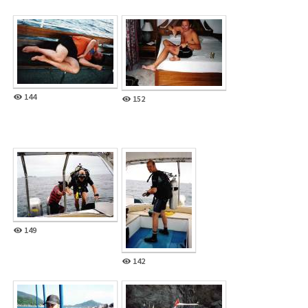
144
152
149
142