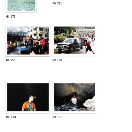
210
175
143
151
134
138