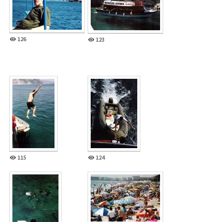
126
123
115
124