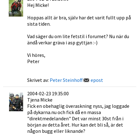
Hej Micke!
Hoppas allt är bra, själv har det varit fullt upp på
sista tiden.
Vad säger du om lite fetstil i forumet? Nu när du
ändå verkar gräva i asp gyttjan :-)
Vi höres,
Peter
Skrivet av:
Peter Steinhoff
epost
2004-02-23 19:35:00
Tjena Micke
Fick en obehaglig överaskning nyss, jag loggade
på dykarna.nu och fick då en massa
"direktmedelanden" Det var minst 30st från i
början av detta året. Hur kan det bli så, är det
någon bugg eller liknande?