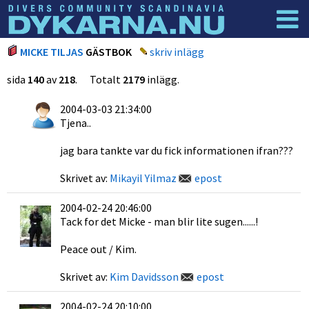
Dyknyheter
Logga in
MICKE TILJAS
GÄSTBOK
skriv inlägg
sida
140
av
218
. Totalt
2179
inlägg.
2004-03-03 21:34:00
Tjena..
jag bara tankte var du fick informationen ifran???
Skrivet av:
Mikayil Yilmaz
epost
2004-02-24 20:46:00
Tack for det Micke - man blir lite sugen......!
Peace out / Kim.
Skrivet av:
Kim Davidsson
epost
2004-02-24 20:10:00