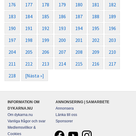
176
177
178
179
180
181
182
183
184
185
186
187
188
189
190
191
192
193
194
195
196
197
198
199
200
201
202
203
204
205
206
207
208
209
210
211
212
213
214
215
216
217
218
[Nästa »]
INFORMATION OM
ANNONSERING | SAMARBETE
DYKARNA.NU
Annonsera
Om dykarna.nu
Länka till oss
Vanliga frågor och svar
Sponsorer
Medlemsvillkor &
Cookies