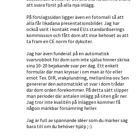
att svara först på alla nya inlägg.
På förslagssidan ligger även en fotomall så att
alla får likadana presentationsbilder. Jag har
också varit i kontakt med EU:s standardiserings
kommission och fått dom att inse behovet av att
ta fram en CE norm för dyksiter.
Jag har även funderat på en automatisk
svarsrobbot för dom som inte själva hinner skriva
sina 10-20 bejakande svar per dag. Ett enkelt
formulär där man kryssar i om man är för eller
emot Tex. DIR, vrakplundring, mellanlina osv. Sen
genererar den automatiskt ut svar i dom trådar
där dom orden förekommer. På detta sätt slipper
man perioder där antalen inlägg på siten går ner.
Jag tror inte kvalitén på inläggen kommer få
någon märkbar försämring heller.
Jag är full av spännande idéer som du märker säg
bara till om du behöver hjälp ;-)