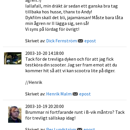
ågren..!)
Iallafall, min dräkt är sedan ett ganska bra tag
tillbaka hos husse, thanx to Andy!
Dykfilm skall det bli, jajamänsan! Måste bara låta
min ågren nr II lägga sig, sen så!
Vi syns på lördag för övrigt!
Skrivet av:
Dick Fernström
epost
2003-10-20 14:18:00
Tack för de trevliga dyken och för att jag fick
testköra din scooter. Jag ser fram emot att du
kommer hit så att vi kan scootra lite på diger.
//Henrik
Skrivet av:
Henrik Malm
epost
2003-10-19 20:20:00
Brummar ni fortfarande runt i B-vik måntro? Tack
för trevligt sällskap idag!
Skrivet av:
Per Lundström
epost