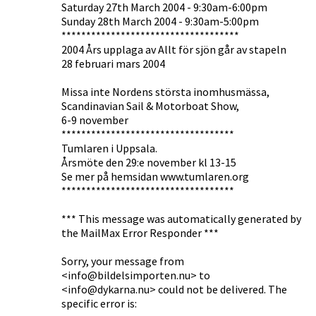
Saturday 27th March 2004 - 9:30am-6:00pm
Sunday 28th March 2004 - 9:30am-5:00pm
************************************
2004 Års upplaga av Allt för sjön går av stapeln
28 februari mars 2004
Missa inte Nordens största inomhusmässa,
Scandinavian Sail & Motorboat Show,
6-9 november
***********************************
Tumlaren i Uppsala.
Årsmöte den 29:e november kl 13-15
Se mer på hemsidan www.tumlaren.org
***********************************
*** This message was automatically generated by
the MailMax Error Responder ***
Sorry, your message from
<info@bildelsimporten.nu> to
<info@dykarna.nu> could not be delivered. The
specific error is: