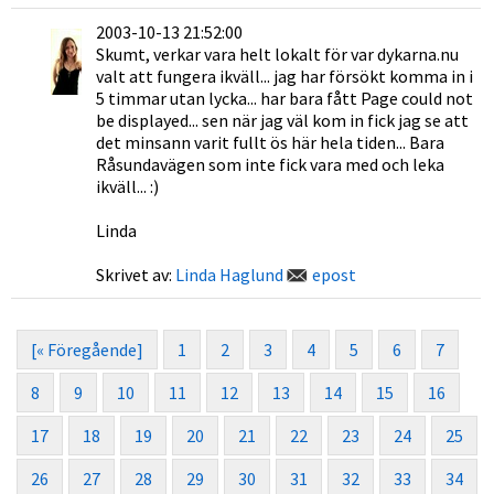
2003-10-13 21:52:00
Skumt, verkar vara helt lokalt för var dykarna.nu
valt att fungera ikväll... jag har försökt komma in i
5 timmar utan lycka... har bara fått Page could not
be displayed... sen när jag väl kom in fick jag se att
det minsann varit fullt ös här hela tiden... Bara
Råsundavägen som inte fick vara med och leka
ikväll... :)
Linda
Skrivet av:
Linda Haglund
epost
[« Föregående]
1
2
3
4
5
6
7
8
9
10
11
12
13
14
15
16
17
18
19
20
21
22
23
24
25
26
27
28
29
30
31
32
33
34