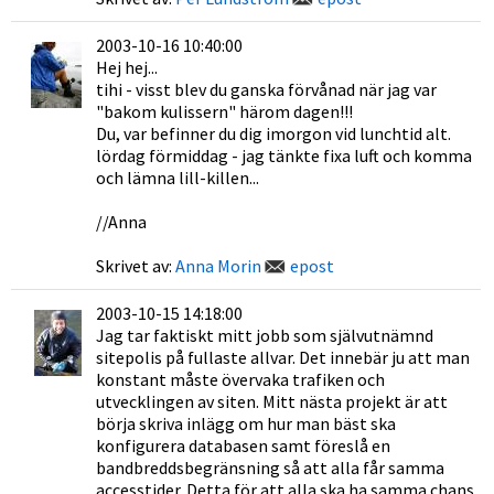
2003-10-16 10:40:00
Hej hej...
tihi - visst blev du ganska förvånad när jag var
"bakom kulissern" härom dagen!!!
Du, var befinner du dig imorgon vid lunchtid alt.
lördag förmiddag - jag tänkte fixa luft och komma
och lämna lill-killen...
//Anna
Skrivet av:
Anna Morin
epost
2003-10-15 14:18:00
Jag tar faktiskt mitt jobb som självutnämnd
sitepolis på fullaste allvar. Det innebär ju att man
konstant måste övervaka trafiken och
utvecklingen av siten. Mitt nästa projekt är att
börja skriva inlägg om hur man bäst ska
konfigurera databasen samt föreslå en
bandbreddsbegränsning så att alla får samma
accesstider. Detta för att alla ska ha samma chans