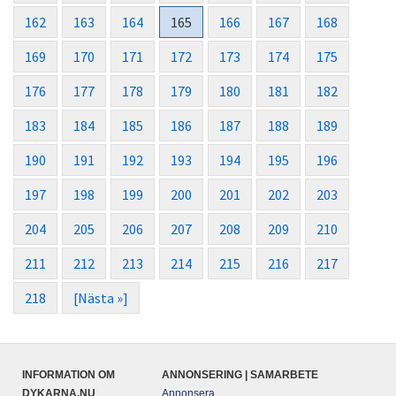
162
163
164
165
166
167
168
169
170
171
172
173
174
175
176
177
178
179
180
181
182
183
184
185
186
187
188
189
190
191
192
193
194
195
196
197
198
199
200
201
202
203
204
205
206
207
208
209
210
211
212
213
214
215
216
217
218
[Nästa »]
INFORMATION OM
ANNONSERING | SAMARBETE
DYKARNA.NU
Annonsera