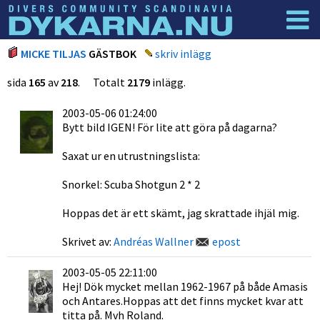
Dyknyheter
Logga in
MICKE TILJAS
GÄSTBOK
skriv inlägg
sida
165
av
218
. Totalt
2179
inlägg.
2003-05-06 01:24:00
Bytt bild IGEN! För lite att göra på dagarna?
Saxat ur en utrustningslista:
Snorkel: Scuba Shotgun 2 * 2
Hoppas det är ett skämt, jag skrattade ihjäl mig.
Skrivet av:
Andréas Wallner
epost
2003-05-05 22:11:00
Hej! Dök mycket mellan 1962-1967 på både Amasis
och Antares.Hoppas att det finns mycket kvar att
titta på. Mvh Roland.