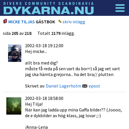
Dyknyheter
Logga in
MICKE TILJAS
GÄSTBOK
skriv inlägg
sida
205
av
218
. Totalt
2179
inlägg.
2002-03-18 19:12:00
Hej micke...
allt bra med dig?
måste få reda på sen vart du bor=) så jag vet vart
jag ska hämta grejorna... ha det bra// plutten
Skrivet av:
Daniel Lagerholm
epost
2002-03-18 18:58:00
Hej Tilja!
När kan jag ladda upp mina Gaffa bilder?? (Joooo,
de e dykbilder av hög klass, jag lovar ;-)
/Anna-Lena