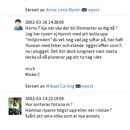
Skrivet av:
Anna-Lena Myrén
epost
2002-03-16 14:38:00
Hörru Tilja när ska det bli Divmaster av dig då ?
Jag har tyvärr ej hunnit med att kolla upp
"miljörisken" du vet nog vad jag syftar på, har haft
flunsan med feber och elände. ligger effter som F..
nu i plugget. Det blir dock lungnare näst nästa
vecka så då planerar jag att ta tag i det.
m.v.h
Micke C
Skrivet av:
Mikael Carling
epost
2002-03-14 22:19:00
Hur sorteras fotona in ?
Hamnar nyaste högst upp eller ner i listan ?
Svårt att veta vilka som är nya annars.