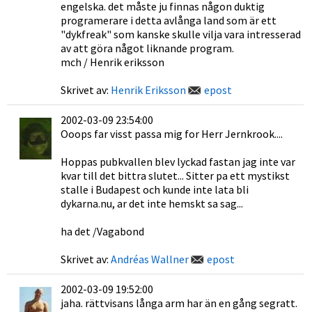
engelska. det måste ju finnas någon duktig
programerare i detta avlånga land som är ett
"dykfreak" som kanske skulle vilja vara intresserad
av att göra något liknande program.
mch / Henrik eriksson
Skrivet av:
Henrik Eriksson
epost
2002-03-09 23:54:00
Ooops far visst passa mig for Herr Jernkrook....
Hoppas pubkvallen blev lyckad fastan jag inte var
kvar till det bittra slutet... Sitter pa ett mystikst
stalle i Budapest och kunde inte lata bli
dykarna.nu, ar det inte hemskt sa sag...
ha det /Vagabond
Skrivet av:
Andréas Wallner
epost
2002-03-09 19:52:00
jaha. rättvisans långa arm har än en gång segratt.