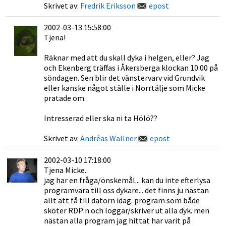
Skrivet av:
Fredrik Eriksson
epost
2002-03-13 15:58:00
Tjena!
Räknar med att du skall dyka i helgen, eller? Jag
och Ekenberg träffas i Åkersberga klockan 10:00 på
söndagen. Sen blir det vänstervarv vid Grundvik
eller kanske något ställe i Norrtälje som Micke
pratade om.
Intresserad eller ska ni ta Hölö??
Skrivet av:
Andréas Wallner
epost
2002-03-10 17:18:00
Tjena Micke..
jag har en fråga/önskemål... kan du inte efterlysa
programvara till oss dykare... det finns ju nästan
allt att få till datorn idag. program som både
sköter RDP:n och loggar/skriver ut alla dyk. men
nästan alla program jag hittat har varit på