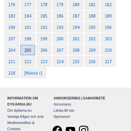
176
177
178
179
180
181
182
183
184
185
186
187
188
189
190
191
192
193
194
195
196
197
198
199
200
201
202
203
204
205
206
207
208
209
210
211
212
213
214
215
216
217
218
[Nästa »]
INFORMATION OM
ANNONSERING | SAMARBETE
DYKARNA.NU
Annonsera
Om dykarna.nu
Länka till oss
Vanliga frågor och svar
Sponsorer
Medlemsvillkor &
Cookies