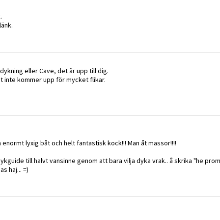
.
länk.
dykning eller Cave, det är upp till dig.
det inte kommer upp för mycket flikar.
normt lyxig båt och helt fantastisk kock!!! Man åt massor!!!!
dykguide till halvt vansinne genom att bara vilja dyka vrak.. å skrika "he pro
s haj... =)