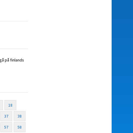
 gå på finlands
18
37
38
57
58