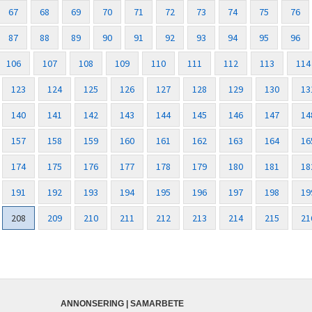
67
68
69
70
71
72
73
74
75
76
87
88
89
90
91
92
93
94
95
96
106
107
108
109
110
111
112
113
114
123
124
125
126
127
128
129
130
13
140
141
142
143
144
145
146
147
14
157
158
159
160
161
162
163
164
16
174
175
176
177
178
179
180
181
18
191
192
193
194
195
196
197
198
19
208
209
210
211
212
213
214
215
21
ANNONSERING | SAMARBETE