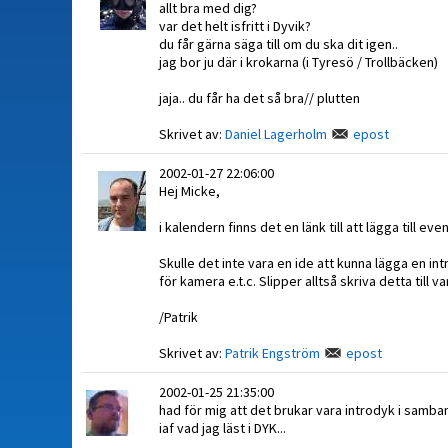
allt bra med dig?
var det helt isfritt i Dyvik?
du får gärna säga till om du ska dit igen..
jag bor ju där i krokarna (i Tyresö / Trollbäcken)
jaja.. du får ha det så bra// plutten
Skrivet av:
Daniel Lagerholm
epost
2002-01-27 22:06:00
Hej Micke,
i kalendern finns det en länk till att lägga till
Skulle det inte vara en ide att kunna lägga en i
för kamera e.t.c. Slipper alltså skriva detta till var
/Patrik
Skrivet av:
Patrik Engström
epost
2002-01-25 21:35:00
had för mig att det brukar vara introdyk i sam
iaf vad jag läst i DYK...