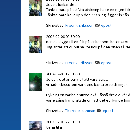
Jovist funkar det !
Tänkte bara på att Vrakdykning hade en egen flik
Tänkte bara kolla upp det innan jag lägger in nån 
Skrivet av:
Fredrik Eriksson
epost
2002-02-06 08:59:00
Kan du lägga till en flik på länkar som heter Grott
Jag antar att du vill ha lite koll på den biten så 
Skrivet av:
Fredrik Eriksson
epost
2002-02-05 17:51:00
Jo du... det är bara till att vara avis...
vi hade dessutom världens bästa besättning.. en e
Dykningen var helt suvvo oxå... åsså drev vi vår 
varje gång han pratade om att det ev. kunde finna
Skrivet av:
Therese Luthman
epost
2002-02-03 22:51:00
tjena tilja..