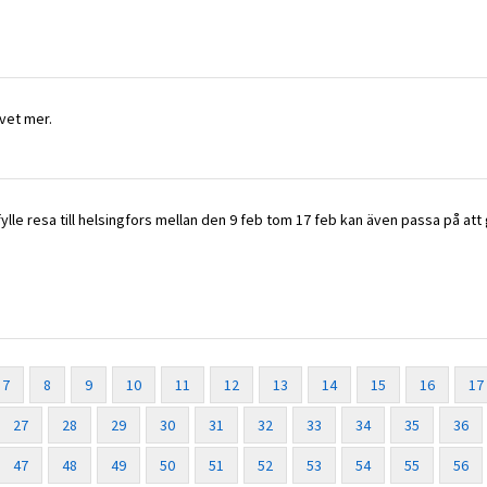
vet mer.
 fylle resa till helsingfors mellan den 9 feb tom 17 feb kan även passa på att
7
8
9
10
11
12
13
14
15
16
17
27
28
29
30
31
32
33
34
35
36
47
48
49
50
51
52
53
54
55
56