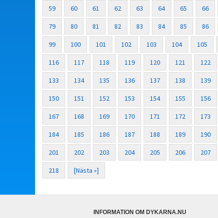
59
60
61
62
63
64
65
66
79
80
81
82
83
84
85
86
99
100
101
102
103
104
105
116
117
118
119
120
121
122
133
134
135
136
137
138
139
150
151
152
153
154
155
156
167
168
169
170
171
172
173
184
185
186
187
188
189
190
201
202
203
204
205
206
207
218
[Nästa »]
INFORMATION OM DYKARNA.NU