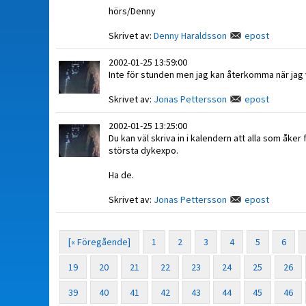
hörs/Denny
Skrivet av:
Denny Haraldsson
epost
2002-01-25 13:59:00
Inte för stunden men jag kan återkomma när jag 
Skrivet av:
Jonas Pettersson
epost
2002-01-25 13:25:00
Du kan väl skriva in i kalendern att alla som åker
största dykexpo.
Ha de.
Skrivet av:
Jonas Pettersson
epost
[« Föregående]
1
2
3
4
5
6
19
20
21
22
23
24
25
26
39
40
41
42
43
44
45
46