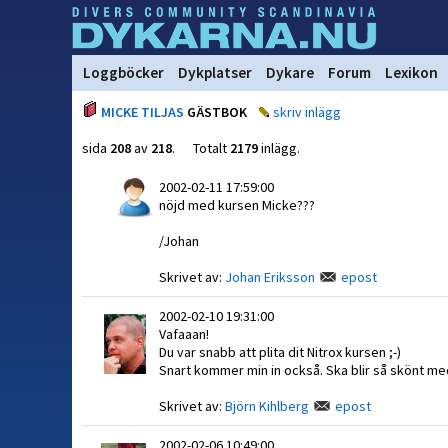
Loggböcker
Dykplatser
Dykare
Forum
Lexikon
MICKE TILJAS
GÄSTBOK
skriv inlägg
sida
208
av
218
. Totalt
2179
inlägg.
2002-02-11 17:59:00
nöjd med kursen Micke???
/Johan
Skrivet av:
Johan Eriksson
epost
2002-02-10 19:31:00
Vafaaan!
Du var snabb att plita dit Nitrox kursen ;-)
Snart kommer min in också. Ska blir så skönt med
Skrivet av:
Björn Kihlberg
epost
2002-02-06 10:49:00