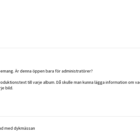
 evenemang. Är denna öppen bara för administratörer?
ntroduktionstext till varje album. Då skulle man kunna lägga information om 
je bild.
band med dykmässan