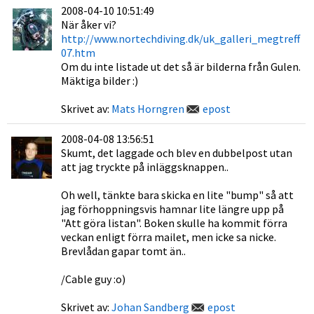
2008-04-10 10:51:49
När åker vi?
http://www.nortechdiving.dk/uk_galleri_megtreff
07.htm
Om du inte listade ut det så är bilderna från Gulen.
Mäktiga bilder :)
Skrivet av:
Mats Horngren
epost
2008-04-08 13:56:51
Skumt, det laggade och blev en dubbelpost utan
att jag tryckte på inläggsknappen..
Oh well, tänkte bara skicka en lite "bump" så att
jag förhoppningsvis hamnar lite längre upp på
"Att göra listan". Boken skulle ha kommit förra
veckan enligt förra mailet, men icke sa nicke.
Brevlådan gapar tomt än..
/Cable guy :o)
Skrivet av:
Johan Sandberg
epost