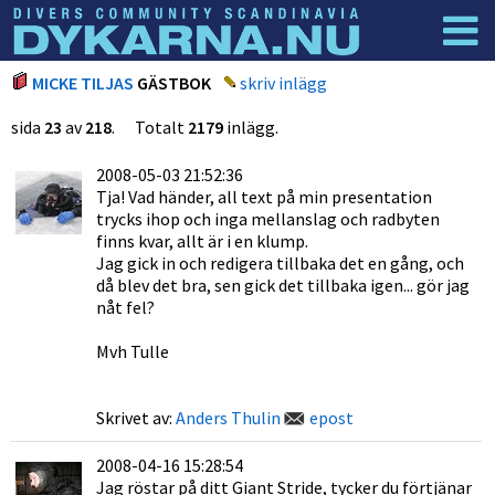
Dyknyheter
Logga in
MICKE TILJAS
GÄSTBOK
skriv inlägg
sida
23
av
218
. Totalt
2179
inlägg.
2008-05-03 21:52:36
Tja! Vad händer, all text på min presentation
trycks ihop och inga mellanslag och radbyten
finns kvar, allt är i en klump.
Jag gick in och redigera tillbaka det en gång, och
då blev det bra, sen gick det tillbaka igen... gör jag
nåt fel?
Mvh Tulle
Skrivet av:
Anders Thulin
epost
2008-04-16 15:28:54
Jag röstar på ditt Giant Stride, tycker du förtjänar