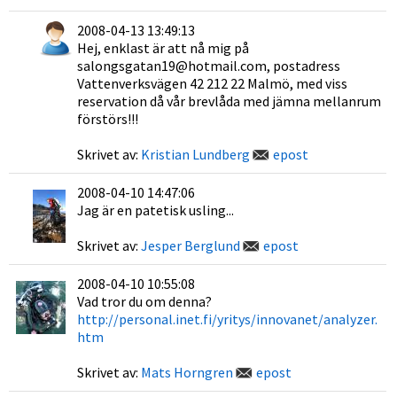
2008-04-13 13:49:13
Hej, enklast är att nå mig på
salongsgatan19@hotmail.com, postadress
Vattenverksvägen 42 212 22 Malmö, med viss
reservation då vår brevlåda med jämna mellanrum
förstörs!!!
Skrivet av:
Kristian Lundberg
epost
2008-04-10 14:47:06
Jag är en patetisk usling...
Skrivet av:
Jesper Berglund
epost
2008-04-10 10:55:08
Vad tror du om denna?
http://personal.inet.fi/yritys/innovanet/analyzer.
htm
Skrivet av:
Mats Horngren
epost