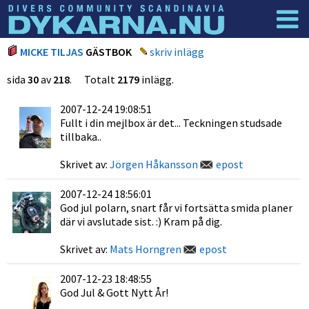
Dyknyheter
Logga in
MICKE TILJAS
GÄSTBOK
skriv inlägg
sida
30
av
218
. Totalt
2179
inlägg.
2007-12-24 19:08:51
Fullt i din mejlbox är det... Teckningen studsade
tillbaka..
Skrivet av:
Jörgen Håkansson
epost
2007-12-24 18:56:01
God jul polarn, snart får vi fortsätta smida planer
där vi avslutade sist. :) Kram på dig.
Skrivet av:
Mats Horngren
epost
2007-12-23 18:48:55
God Jul & Gott Nytt År!