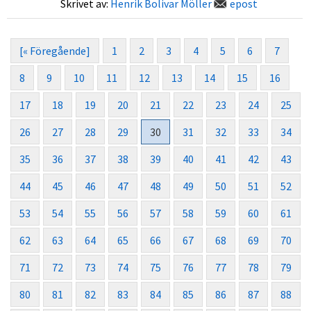
Skrivet av:
Henrik Bolivar Möller
epost
[« Föregående]
1
2
3
4
5
6
7
8
9
10
11
12
13
14
15
16
17
18
19
20
21
22
23
24
25
26
27
28
29
30
31
32
33
34
35
36
37
38
39
40
41
42
43
44
45
46
47
48
49
50
51
52
53
54
55
56
57
58
59
60
61
62
63
64
65
66
67
68
69
70
71
72
73
74
75
76
77
78
79
80
81
82
83
84
85
86
87
88