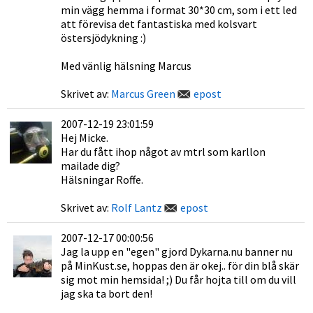
min vägg hemma i format 30*30 cm, som i ett led
att förevisa det fantastiska med kolsvart
östersjödykning :)
Med vänlig hälsning Marcus
Skrivet av:
Marcus Green
epost
2007-12-19 23:01:59
Hej Micke.
Har du fått ihop något av mtrl som karllon
mailade dig?
Hälsningar Roffe.
Skrivet av:
Rolf Lantz
epost
2007-12-17 00:00:56
Jag la upp en "egen" gjord Dykarna.nu banner nu
på MinKust.se, hoppas den är okej.. för din blå skär
sig mot min hemsida! ;) Du får hojta till om du vill
jag ska ta bort den!