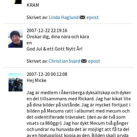
KRAM
Skrivet av:
Linda Haglund
epost
2007-12-22 22:19:16
Önskar dig, dina nära och kära
en
God Jul & ett Gott Nytt År!
Skrivet av:
Christian Svärd
epost
2007-12-20 00:12:08
Hej Micke
Jag är medlem i Åkersberga dyksällskap och dyker
en del tillsammans med Rickard. Jag har kikat lite
på dina bilder på sistånde. Jag är mycket förtjust i
bilden på Mecums ratt i albumet med mecum och
det oidentifierade trävraket. (den av de två som
visats ca 860ggr). Jag har dykt Mecum två gånger
och undrar nu huruvida det är möjligt att få ta del
av en högupplöst kopia av den. Bilden skall pryda