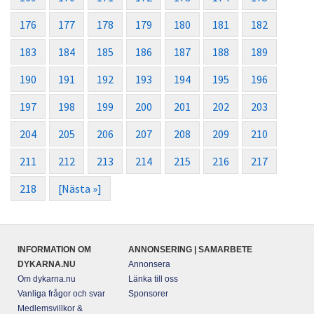
176
177
178
179
180
181
182
183
184
185
186
187
188
189
190
191
192
193
194
195
196
197
198
199
200
201
202
203
204
205
206
207
208
209
210
211
212
213
214
215
216
217
218
[Nästa »]
INFORMATION OM
ANNONSERING | SAMARBETE
DYKARNA.NU
Annonsera
Om dykarna.nu
Länka till oss
Vanliga frågor och svar
Sponsorer
Medlemsvillkor &