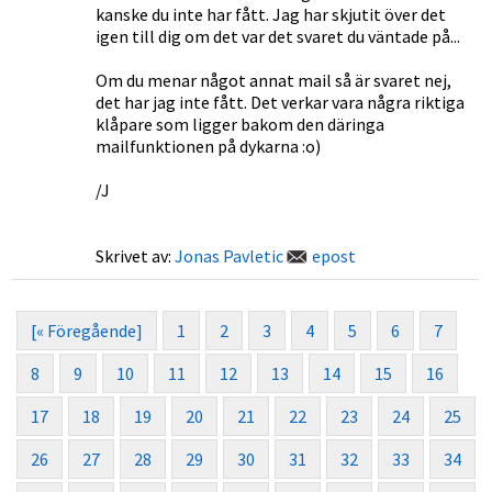
kanske du inte har fått. Jag har skjutit över det
igen till dig om det var det svaret du väntade på...
Om du menar något annat mail så är svaret nej,
det har jag inte fått. Det verkar vara några riktiga
klåpare som ligger bakom den däringa
mailfunktionen på dykarna :o)
/J
Skrivet av:
Jonas Pavletic
epost
[« Föregående]
1
2
3
4
5
6
7
8
9
10
11
12
13
14
15
16
17
18
19
20
21
22
23
24
25
26
27
28
29
30
31
32
33
34