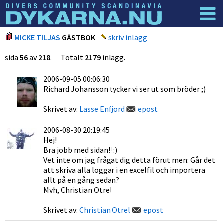
Dyknyheter
Logga in
MICKE TILJAS
GÄSTBOK
skriv inlägg
sida
56
av
218
. Totalt
2179
inlägg.
2006-09-05 00:06:30
Richard Johansson tycker vi ser ut som bröder ;)
Skrivet av:
Lasse Enfjord
epost
2006-08-30 20:19:45
Hej!
Bra jobb med sidan!! :)
Vet inte om jag frågat dig detta förut men: Går det
att skriva alla loggar i en excelfil och importera
allt på en gång sedan?
Mvh, Christian Otrel
Skrivet av:
Christian Otrel
epost