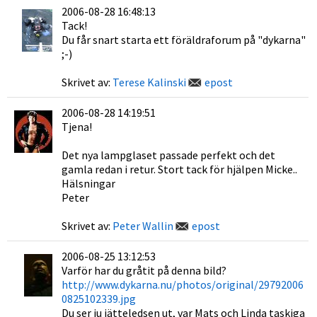
2006-08-28 16:48:13
Tack!
Du får snart starta ett föräldraforum på "dykarna"
;-)
Skrivet av:
Terese Kalinski
epost
2006-08-28 14:19:51
Tjena!
Det nya lampglaset passade perfekt och det
gamla redan i retur. Stort tack för hjälpen Micke..
Hälsningar
Peter
Skrivet av:
Peter Wallin
epost
2006-08-25 13:12:53
Varför har du gråtit på denna bild?
http://www.dykarna.nu/photos/original/29792006
0825102339.jpg
Du ser ju jätteledsen ut, var Mats och Linda taskiga