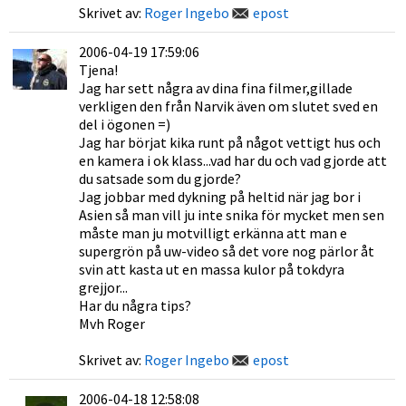
Skrivet av:
Roger Ingebo
epost
2006-04-19 17:59:06
Tjena!
Jag har sett några av dina fina filmer,gillade
verkligen den från Narvik även om slutet sved en
del i ögonen =)
Jag har börjat kika runt på något vettigt hus och
en kamera i ok klass...vad har du och vad gjorde att
du satsade som du gjorde?
Jag jobbar med dykning på heltid när jag bor i
Asien så man vill ju inte snika för mycket men sen
måste man ju motvilligt erkänna att man e
supergrön på uw-video så det vore nog pärlor åt
svin att kasta ut en massa kulor på tokdyra
grejjor...
Har du några tips?
Mvh Roger
Skrivet av:
Roger Ingebo
epost
2006-04-18 12:58:08