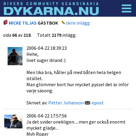
Dyknyheter
Logga in
MICKE TILJAS
GÄSTBOK
skriv inlägg
sida
66
av
218
. Totalt
2179
inlägg.
2006-04-22 18:39:23
Hehe,
livet suger ibland :)
Men lika bra, håller på med båten hela helgen
istället.
Man glömmer bort hur mycket pyssel det är inför
varje säsong.
Skrivet av:
Petter Johanson
epost
2006-04-22 17:57:56
Ja det svider onekligen.....men ger också enormt
mycket glädje...
Mvh Roger