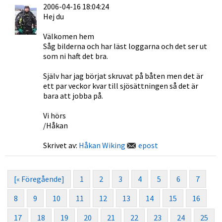
2006-04-16 18:04:24
Hej du
Välkomen hem
Såg bilderna och har läst loggarna och det ser ut
som ni haft det bra.
Själv har jag börjat skruvat på båten men det är
ett par veckor kvar till sjösättningen så det är
bara att jobba på.
Vi hörs
/Håkan
Skrivet av:
Håkan Wiking
epost
[« Föregående]
1
2
3
4
5
6
7
8
9
10
11
12
13
14
15
16
17
18
19
20
21
22
23
24
25