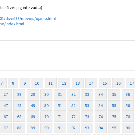
a så vet jag inte vad...:)
d_01/dive688/movies/ojamo.html
ne/index.html
7
8
9
10
11
12
13
14
15
16
17
27
28
29
30
31
32
33
34
35
36
47
48
49
50
51
52
53
54
55
56
67
68
69
70
71
72
73
74
75
76
87
88
89
90
91
92
93
94
95
96