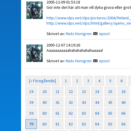
2005-12-09 01:53:18
Gör inte det här att man vill dyka gruva eller grott
http://www.slps.net/slps/pictures/2004/finlan
http://www.slps.net/slps/html/gallery/ojamo_mi
Skrivet av:
Mats Horngren
epost
2005-12-07 14:19:26
Aaaaaaaaaaahahahahahahaaaaa!
Skrivet av:
Mats Horngren
epost
[« Föregående]
1
2
3
4
5
6
19
20
21
22
23
24
25
26
39
40
41
42
43
44
45
46
59
60
61
62
63
64
65
66
79
80
81
82
83
84
85
86