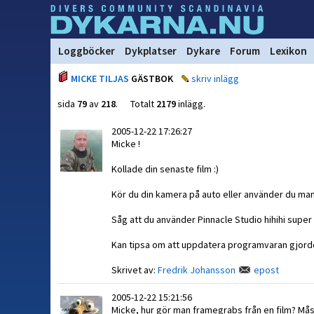
Loggböcker
Dykplatser
Dykare
Forum
Lexikon
MICKE TILJAS
GÄSTBOK
skriv inlägg
sida
79
av
218
. Totalt
2179
inlägg.
2005-12-22 17:26:27
Micke !
Kollade din senaste film :)
Kör du din kamera på auto eller använder du manu
Såg att du använder Pinnacle Studio hihihi super
Kan tipsa om att uppdatera programvaran gjorde
Skrivet av:
Fredrik Johansson
epost
2005-12-22 15:21:56
Micke, hur gör man framegrabs från en film? Må