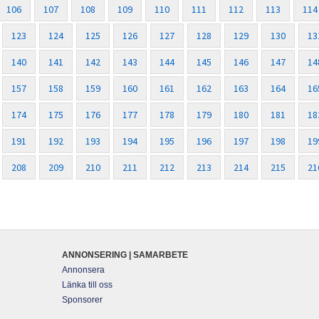
106
107
108
109
110
111
112
113
114
123
124
125
126
127
128
129
130
13
140
141
142
143
144
145
146
147
14
157
158
159
160
161
162
163
164
16
174
175
176
177
178
179
180
181
18
191
192
193
194
195
196
197
198
19
208
209
210
211
212
213
214
215
21
ANNONSERING | SAMARBETE
Annonsera
Länka till oss
Sponsorer