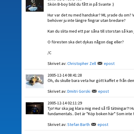
Skön B-boy bild du fått in på Svante :)
Hur var det nu med handskar? ML yrade du om? Vil
behöver ju inte längre fingrar utan bredare?
Kan du slita med ett par såna till storstan så kan 
O föresten ska det dykas någon dag eller?
/C
Skrivet av:
Christopher Zell
epost
2005-12-14 08:41:28
Öh, du skulle bara veta hur gött kaffet e från de
Skrivet av:
Dmitri Gorski
epost
2005-12-14 02:11:29
Tjo! Hur ska jag klara mig med så få tätningar?! H
fundamentals.. Det är "Köp boken här" Som inte funk
Skrivet av:
Stefan Barth
epost