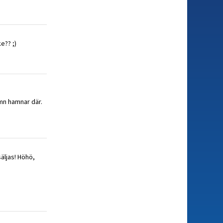
e?? ;)
mn hamnar där.
äljas! Höhö,