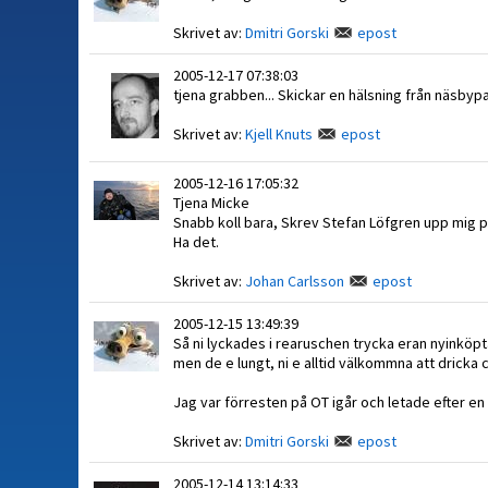
Skrivet av:
Dmitri Gorski
epost
2005-12-17 07:38:03
tjena grabben... Skickar en hälsning från näsbypa
Skrivet av:
Kjell Knuts
epost
2005-12-16 17:05:32
Tjena Micke
Snabb koll bara, Skrev Stefan Löfgren upp mig p
Ha det.
Skrivet av:
Johan Carlsson
epost
2005-12-15 13:49:39
Så ni lyckades i rearuschen trycka eran nyinköp
men de e lungt, ni e alltid välkommna att dricka 
Jag var förresten på OT igår och letade efter e
Skrivet av:
Dmitri Gorski
epost
2005-12-14 13:14:33