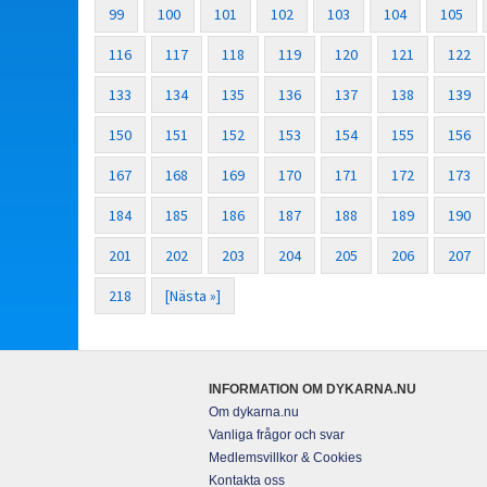
99
100
101
102
103
104
105
116
117
118
119
120
121
122
133
134
135
136
137
138
139
150
151
152
153
154
155
156
167
168
169
170
171
172
173
184
185
186
187
188
189
190
201
202
203
204
205
206
207
218
[Nästa »]
INFORMATION OM DYKARNA.NU
Om dykarna.nu
Vanliga frågor och svar
Medlemsvillkor & Cookies
Kontakta oss