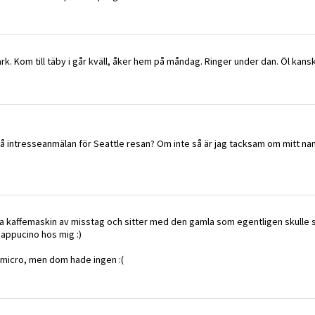
rk. Kom till täby i går kväll, åker hem på måndag. Ringer under dan. Öl kansk
å intresseanmälan för Seattle resan? Om inte så är jag tacksam om mitt na
ta kaffemaskin av misstag och sitter med den gamla som egentligen skulle s
cappucino hos mig :)
n micro, men dom hade ingen :(