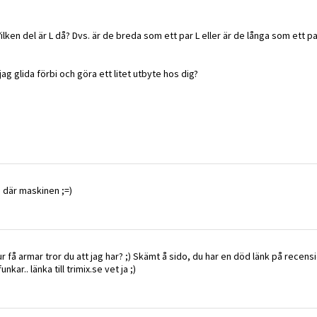
ken del är L då? Dvs. är de breda som ett par L eller är de långa som ett pa
jag glida förbi och göra ett litet utbyte hos dig?
n där maskinen ;=)
ur få armar tror du att jag har? ;) Skämt å sido, du har en död länk på recens
ar.. länka till trimix.se vet ja ;)