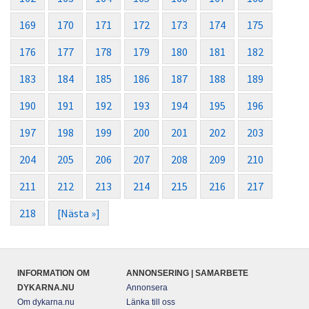
169
170
171
172
173
174
175
176
177
178
179
180
181
182
183
184
185
186
187
188
189
190
191
192
193
194
195
196
197
198
199
200
201
202
203
204
205
206
207
208
209
210
211
212
213
214
215
216
217
218
[Nästa »]
INFORMATION OM
ANNONSERING | SAMARBETE
DYKARNA.NU
Annonsera
Om dykarna.nu
Länka till oss