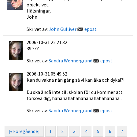
objektivet.
Hälsningar,
John
Skrivet av:
John Gulliver
epost
2006-10-31 22:21:32
39 ???
Skrivet av:
Sandra Wennergrund
epost
2006-10-31 05:49:52
Kan du vakna nån gång så vi kan åka och dyka!?!
Du ska ändå inte till skolan för du kommer att
försova dig, hahahahahahahahahahahahaha...
Skrivet av:
Sandra Wennergrund
epost
[« Föregående]
1
2
3
4
5
6
7