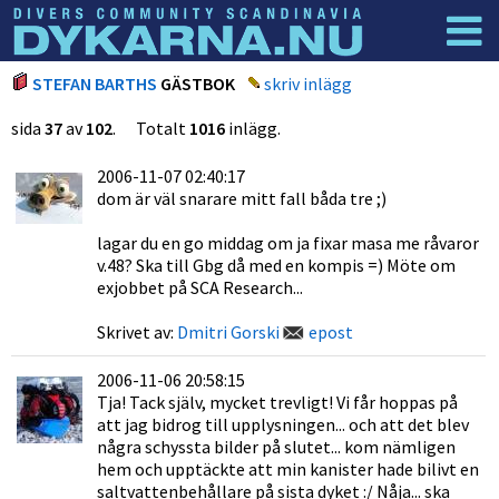
Dyknyheter
Logga in
STEFAN BARTHS
GÄSTBOK
skriv inlägg
sida
37
av
102
. Totalt
1016
inlägg.
2006-11-07 02:40:17
dom är väl snarare mitt fall båda tre ;)
lagar du en go middag om ja fixar masa me råvaror
v.48? Ska till Gbg då med en kompis =) Möte om
exjobbet på SCA Research...
Skrivet av:
Dmitri Gorski
epost
2006-11-06 20:58:15
Tja! Tack själv, mycket trevligt! Vi får hoppas på
att jag bidrog till upplysningen... och att det blev
några schyssta bilder på slutet... kom nämligen
hem och upptäckte att min kanister hade bilivt en
saltvattenbehållare på sista dyket :/ Nåja... ska