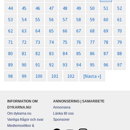
44
45
46
47
48
49
50
51
52
53
54
55
56
57
58
59
60
61
62
63
64
65
66
67
68
69
70
71
72
73
74
75
76
77
78
79
80
81
82
83
84
85
86
87
88
89
90
91
92
93
94
95
96
97
98
99
100
101
102
[Nästa »]
INFORMATION OM
ANNONSERING | SAMARBETE
DYKARNA.NU
Annonsera
Om dykarna.nu
Länka till oss
Vanliga frågor och svar
Sponsorer
Medlemsvillkor &