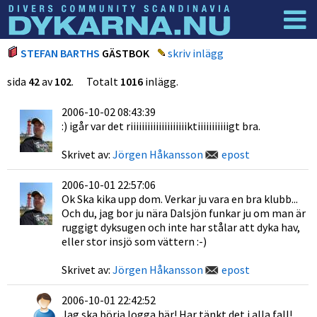
Dyknyheter
Logga in
STEFAN BARTHS
GÄSTBOK
skriv inlägg
sida
42
av
102
. Totalt
1016
inlägg.
2006-10-02 08:43:39
:) igår var det riiiiiiiiiiiiiiiiiiiiktiiiiiiiiiiigt bra.
Skrivet av:
Jörgen Håkansson
epost
2006-10-01 22:57:06
Ok Ska kika upp dom. Verkar ju vara en bra klubb...
Och du, jag bor ju nära Dalsjön funkar ju om man är
ruggigt dyksugen och inte har stålar att dyka hav,
eller stor insjö som vättern :-)
Skrivet av:
Jörgen Håkansson
epost
2006-10-01 22:42:52
Jag ska börja logga här! Har tänkt det i alla fall!