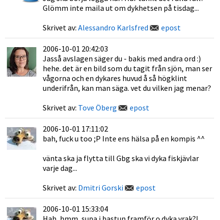
Glömm inte maila ut om dykhetsen på tisdag...
Skrivet av:
Alessandro Karlsfred
epost
2006-10-01 20:42:03
Jasså avslagen säger du - bakis med andra ord :)
hehe. det är en bild som du tagit från sjön, man ser
vågorna och en dykares huvud å så högklint
underifrån, kan man säga. vet du vilken jag menar?
Skrivet av:
Tove Öberg
epost
2006-10-01 17:11:02
bah, fuck u too ;P Inte ens hälsa på en kompis ^^
vänta ska ja flytta till Gbg ska vi dyka fiskjävlar
varje dag...
Skrivet av:
Dmitri Gorski
epost
2006-10-01 15:33:04
Hah, hmm, supa i bastun framför o dyka vrak?!