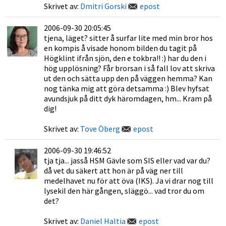
Skrivet av:
Dmitri Gorski
epost
2006-09-30 20:05:45
tjena, läget? sitter å surfar lite med min bror hos
en kompis å visade honom bilden du tagit på
Högklint ifrån sjön, den e tokbra!! :) har du den i
hög upplösning? Får brorsan i så fall lov att skriva
ut den och sätta upp den på väggen hemma? Kan
nog tänka mig att göra detsamma :) Blev hyfsat
avundsjuk på ditt dyk häromdagen, hm... Kram på
dig!
Skrivet av:
Tove Öberg
epost
2006-09-30 19:46:52
tja tja... jasså HSM Gävle som SIS eller vad var du?
då vet du säkert att hon är på väg ner till
medelhavet nu för att öva (IKS). Ja vi drar nog till
lysekil den här gången, släggö... vad tror du om
det?
Skrivet av:
Daniel Haltia
epost