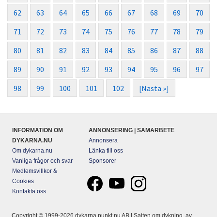
62
63
64
65
66
67
68
69
70
71
72
73
74
75
76
77
78
79
80
81
82
83
84
85
86
87
88
89
90
91
92
93
94
95
96
97
98
99
100
101
102
[Nästa »]
INFORMATION OM
ANNONSERING | SAMARBETE
DYKARNA.NU
Annonsera
Om dykarna.nu
Länka till oss
Vanliga frågor och svar
Sponsorer
Medlemsvillkor &
Cookies
Kontakta oss
Copyright © 1999-2026 dykarna punkt nu AB | Sajten om dykning, av