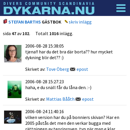
Dyknyheter
Logga in
STEFAN BARTHS
GÄSTBOK
skriv inlägg
sida
47
av
102
. Totalt
1016
inlägg.
2006-08-28 15:38:05
tjena!! har du det bra där borta?? hur mycket
dykning blir det?? :)
Skrivet av:
Tove Öberg
epost
2006-08-28 15:27:23
haha, e du snäll får du låna den. :-)
Skrivet av:
Mattias Bååth
epost
2006-08-24 11:40:16
vilken version har du på bonniers skivan? Har en
2005 påstås det men den verkar bugga med
rättningen av teoriproven, typ när man e klar