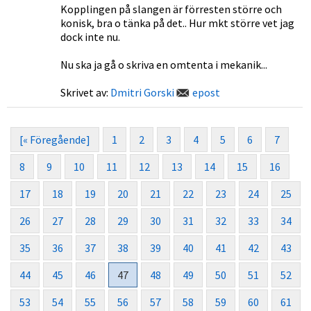
Kopplingen på slangen är förresten större och
konisk, bra o tänka på det.. Hur mkt större vet jag
dock inte nu.
Nu ska ja gå o skriva en omtenta i mekanik...
Skrivet av:
Dmitri Gorski
epost
[« Föregående]
1
2
3
4
5
6
7
8
9
10
11
12
13
14
15
16
17
18
19
20
21
22
23
24
25
26
27
28
29
30
31
32
33
34
35
36
37
38
39
40
41
42
43
44
45
46
47
48
49
50
51
52
53
54
55
56
57
58
59
60
61