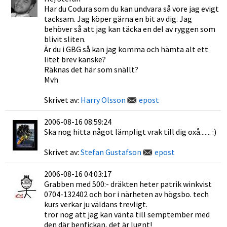
Har du Codura som du kan undvara så vore jag evigt
tacksam. Jag köper gärna en bit av dig. Jag
behöver så att jag kan täcka en del av ryggen som
blivit sliten.
Är du i GBG så kan jag komma och hämta alt ett
litet brev kanske?
Räknas det här som snällt?
Mvh
Skrivet av:
Harry Olsson
epost
2006-08-16 08:59:24
Ska nog hitta något lämpligt vrak till dig oxå....... :)
Skrivet av:
Stefan Gustafson
epost
2006-08-16 04:03:17
Grabben med 500:- dräkten heter patrik winkvist
0704-132402 och bor i närheten av högsbo. tech
kurs verkar ju väldans trevligt.
tror nog att jag kan vänta till semptember med
den där benfickan, det är lugnt!