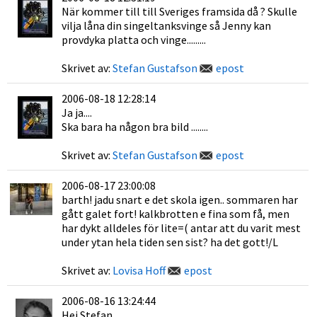
När kommer till till Sveriges framsida då ? Skulle
vilja låna din singeltanksvinge så Jenny kan
provdyka platta och vinge.........
Skrivet av:
Stefan Gustafson
epost
2006-08-18 12:28:14
Ja ja....
Ska bara ha någon bra bild ........
Skrivet av:
Stefan Gustafson
epost
2006-08-17 23:00:08
barth! jadu snart e det skola igen.. sommaren har
gått galet fort! kalkbrotten e fina som få, men
har dykt alldeles för lite=( antar att du varit mest
under ytan hela tiden sen sist? ha det gott!/L
Skrivet av:
Lovisa Hoff
epost
2006-08-16 13:24:44
Hej Stefan