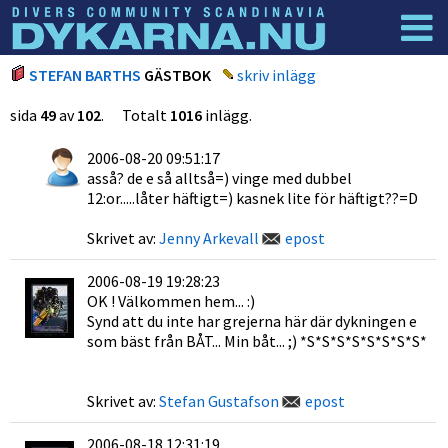
Dyknyheter
Logga in
STEFAN BARTHS
GÄSTBOK
skriv inlägg
sida
49
av
102
. Totalt
1016
inlägg.
2006-08-20 09:51:17
asså? de e så alltså=) vinge med dubbel
12:or.....låter häftigt=) kasnek lite för häftigt??=D
Skrivet av:
Jenny Arkevall
epost
2006-08-19 19:28:23
OK ! Välkommen hem... :)
Synd att du inte har grejerna här där dykningen e
som bäst från BÅT... Min båt... ;) *S*S*S*S*S*S*S*S*
Skrivet av:
Stefan Gustafson
epost
2006-08-18 12:31:19