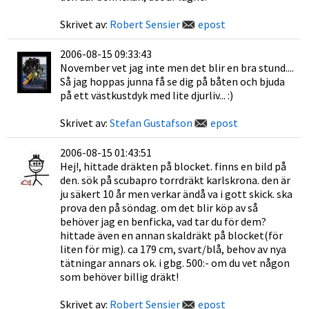
Skrivet av:
Robert Sensier
epost
2006-08-15 09:33:43
November vet jag inte men det blir en bra stund....
Så jag hoppas junna få se dig på båten och bjuda
på ett västkustdyk med lite djurliv... :)
Skrivet av:
Stefan Gustafson
epost
2006-08-15 01:43:51
Hej!, hittade dräkten på blocket. finns en bild på
den. sök på scubapro torrdräkt karlskrona. den är
ju säkert 10 år men verkar ändå va i gott skick. ska
prova den på söndag. om det blir köp av så
behöver jag en benficka, vad tar du för dem?
hittade även en annan skaldräkt på blocket(för
liten för mig). ca 179 cm, svart/blå, behov av nya
tätningar annars ok. i gbg. 500:- om du vet någon
som behöver billig dräkt!
Skrivet av:
Robert Sensier
epost