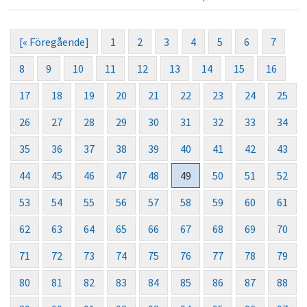
[« Föregående]
1
2
3
4
5
6
7
8
9
10
11
12
13
14
15
16
17
18
19
20
21
22
23
24
25
26
27
28
29
30
31
32
33
34
35
36
37
38
39
40
41
42
43
44
45
46
47
48
49
50
51
52
53
54
55
56
57
58
59
60
61
62
63
64
65
66
67
68
69
70
71
72
73
74
75
76
77
78
79
80
81
82
83
84
85
86
87
88