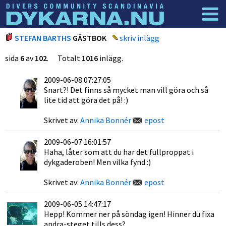
Dyknyheter
Logga in
STEFAN BARTHS
GÄSTBOK
skriv inlägg
sida
6
av
102
. Totalt
1016
inlägg.
2009-06-08 07:27:05
Snart?! Det finns så mycket man vill göra och så
lite tid att göra det på! :)
Skrivet av:
Annika Bonnér
epost
2009-06-07 16:01:57
Haha, låter som att du har det fullproppat i
dykgaderoben! Men vilka fynd :)
Skrivet av:
Annika Bonnér
epost
2009-06-05 14:47:17
Hepp! Kommer ner på söndag igen! Hinner du fixa
andra-steget tills dess?