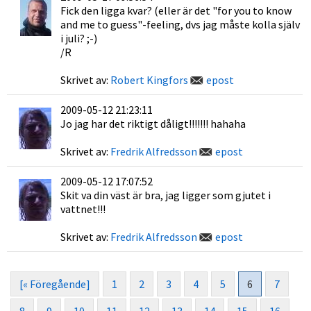
Fick den ligga kvar? (eller är det "for you to know
and me to guess"-feeling, dvs jag måste kolla själv
i juli? ;-)
/R
Skrivet av:
Robert Kingfors
epost
2009-05-12 21:23:11
Jo jag har det riktigt dåligt!!!!!!! hahaha
Skrivet av:
Fredrik Alfredsson
epost
2009-05-12 17:07:52
Skit va din väst är bra, jag ligger som gjutet i
vattnet!!!
Skrivet av:
Fredrik Alfredsson
epost
[« Föregående]
1
2
3
4
5
6
7