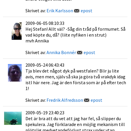
Skrivet av:
Erik Karlsson
epost
2009-06-05 08:10:33
Hej Stefan! Allt väl? -Såg din tråd på formumet. Så
vad köpte du, då? (liite nyfiken i en strut)
mvh Annika
Skrivet av:
Annika Bonnér
epost
2009-05-24 06:43:43
Tja blev det något dyk på westfalen? Blir ju lite
avis, men men, själv så ska ja göra två vrakdyk idag
istl här nere. Jag är den första som är på efter tech
1!
Skrivet av:
Fredrik Alfredsson
epost
2009-05-19 23:40:23
Det är bra att du vet att jag har fel, så slipper du
spekulera. Jag förklarade en möjlig mekanism till
plötslig medvetandeförlust strax under ytan,